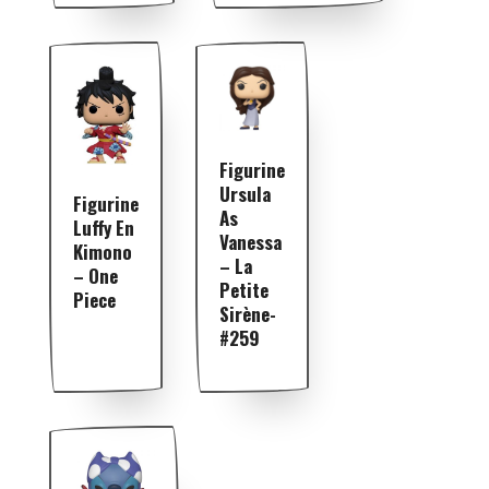
Figurine
Ursula
Figurine
As
Luffy En
Vanessa
Kimono
– La
– One
Petite
Piece
Sirène-
#259