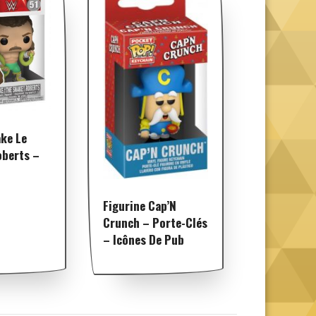
ake Le
oberts –
Figurine Cap’N
Crunch – Porte-Clés
– Icônes De Pub