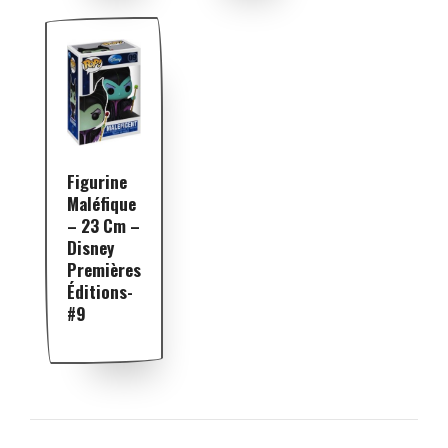
Figurine
Maléfique
– 23 Cm –
Disney
Premières
Éditions-
#9