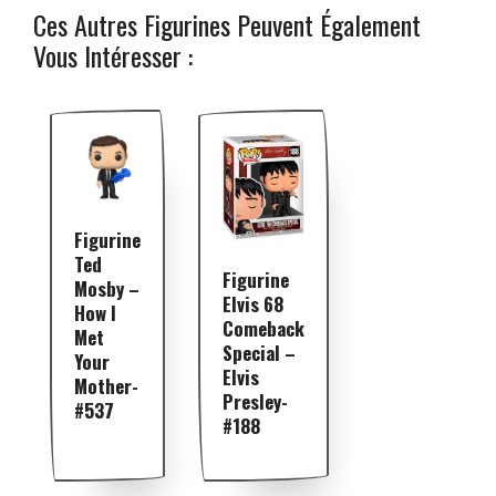
Ces Autres Figurines Peuvent Également
Vous Intéresser :
Figurine
Ted
Figurine
Mosby –
Elvis 68
How I
Comeback
Met
Special –
Your
Elvis
Mother-
Presley-
#537
#188