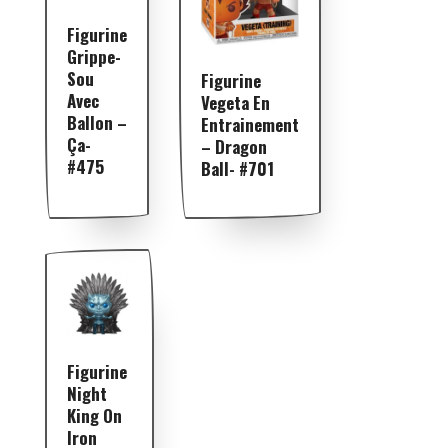
Figurine
Grippe-
Sou
Figurine
Avec
Vegeta En
Ballon –
Entrainement
Ça-
– Dragon
#475
Ball- #701
Figurine
Night
King On
Iron