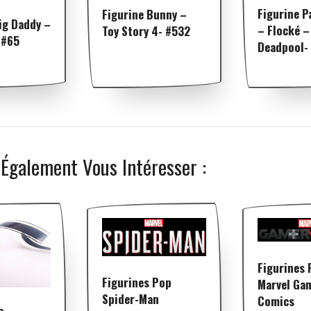
Figurine P
Figurine Bunny –
ig Daddy –
– Flocké –
Toy Story 4- #532
 #65
Deadpool-
 Également Vous Intéresser :
Figurines 
Figurines Pop
Marvel Ga
Spider-Man
Comics