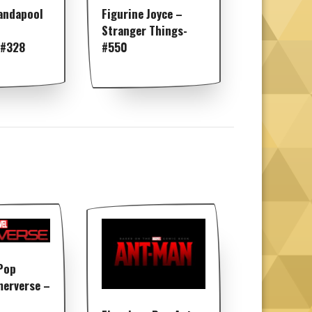
andapool
Figurine Joyce –
Stranger Things-
 #328
#550
Pop
merverse –