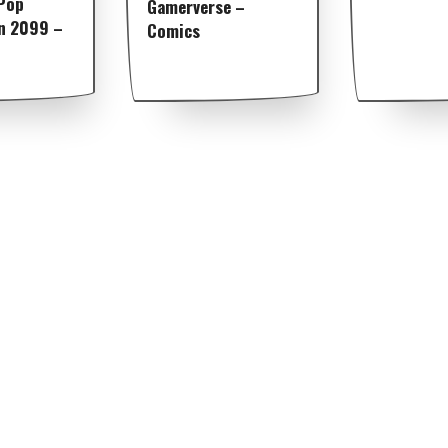
 Pop
Gamerverse –
n 2099 –
Comics