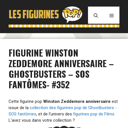
Aller
au
MENU
contenu
FIGURINE WINSTON
ZEDDEMORE ANNIVERSAIRE –
GHOSTBUSTERS – SOS
FANTÔMES- #352
Cette figurine pop
Winston Zeddemore anniversaire
est
issue de la
collection des figurines pop de Ghostbusters -
SOS fantômes
, et de l'univers des
figurines pop de Films
.
L'avez vous dans votre collection ?