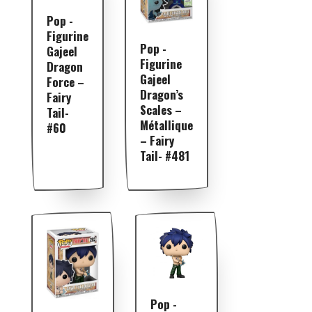
Pop -
Figurine
Pop -
Gajeel
Figurine
Dragon
Gajeel
Force –
Dragon’s
Fairy
Scales –
Tail-
Métallique
#60
– Fairy
Tail- #481
Pop -