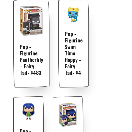
Pop -
Figurine
Pop -
Swim
Figurine
Time
Pantherlily
Happy –
– Fairy
Fairy
Tail- #483
Tail- #4
Pop -