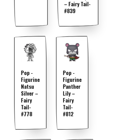
– Fairy Tail-
#839
Pop -
Pop -
Figurine
Figurine
Natsu
Panther
Silver –
Lily –
Fairy
Fairy
Tail-
Tail-
#778
#812