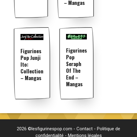
– Mangas
Figurines
Figurines
Pop
Pop Junji
Seraph
Ito:
Of The
Collection
End –
– Mangas
Mangas
2026 ©lesfigurinespop.com -
Contact
-
Politique de
confidentialité
-
Mentions légales