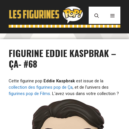
Aller
au
MENU
contenu
FIGURINE EDDIE KASPBRAK –
ÇA- #68
Cette figurine pop
Eddie Kaspbrak
est issue de la
collection des figurines pop de Ça
, et de l'univers des
figurines pop de Films
. L'avez vous dans votre collection ?