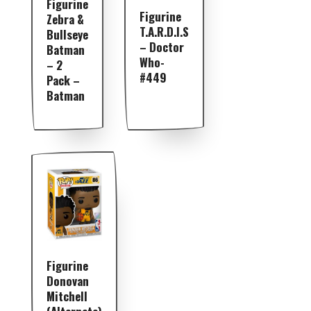
Figurine
Figurine
Zebra &
T.A.R.D.I.S
Bullseye
– Doctor
Batman
Who-
– 2
#449
Pack –
Batman
Figurine
Donovan
Mitchell